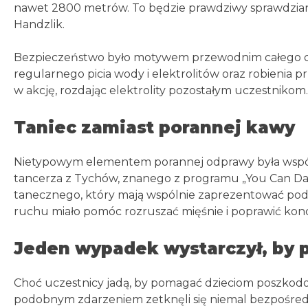
nawet 2800 metrów. To będzie prawdziwy sprawdzian
Handzlik.
Bezpieczeństwo było motywem przewodnim całego dn
regularnego picia wody i elektrolitów oraz robienia 
w akcję, rozdając elektrolity pozostałym uczestnikom.
Taniec zamiast porannej kawy
Nietypowym elementem porannej odprawy była wspóln
tancerza z Tychów, znanego z programu „You Can Dan
tanecznego, który mają wspólnie zaprezentować podc
ruchu miało pomóc rozruszać mięśnie i poprawić konc
Jeden wypadek wystarczył, by 
Choć uczestnicy jadą, by pomagać dzieciom poszko
podobnym zdarzeniem zetknęli się niemal bezpośred