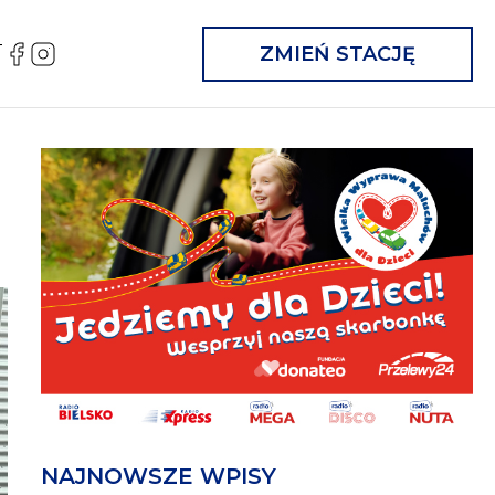
T
FB
IG
ZMIEŃ STACJĘ
NAJNOWSZE WPISY