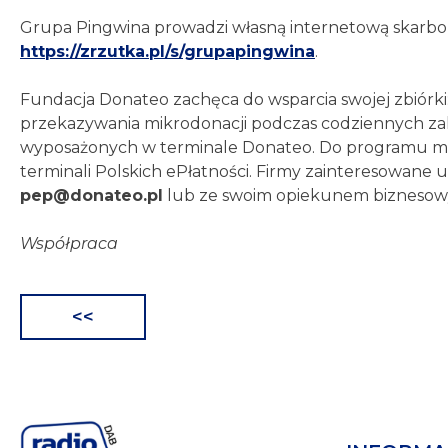
Grupa Pingwina prowadzi własną internetową skarb
https://zrzutka.pl/s/grupapingwina
.
Fundacja Donateo zachęca do wsparcia swojej zbiórki
przekazywania mikrodonacji podczas codziennych z
wyposażonych w terminale Donateo. Do programu mog
terminali Polskich ePłatności. Firmy zainteresowan
pep@donateo.pl
lub ze swoim opiekunem bizneso
Współpraca
<<
Nawigacja
wpisu