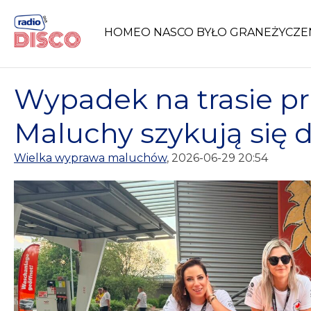
Skip
to
HOME
O NAS
CO BYŁO GRANE
ŻYCZE
content
Wypadek na trasie pr
Maluchy szykują się 
Wielka wyprawa maluchów
, 2026-06-29 20:54