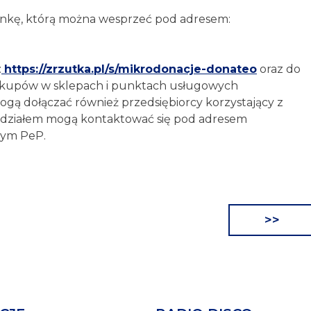
onkę, którą można wesprzeć pod adresem:
:
https://zrzutka.pl/s/mikrodonacje-donateo
oraz do
akupów w sklepach i punktach usługowych
ą dołączać również przedsiębiorcy korzystający z
e udziałem mogą kontaktować się pod adresem
wym PeP.
>>