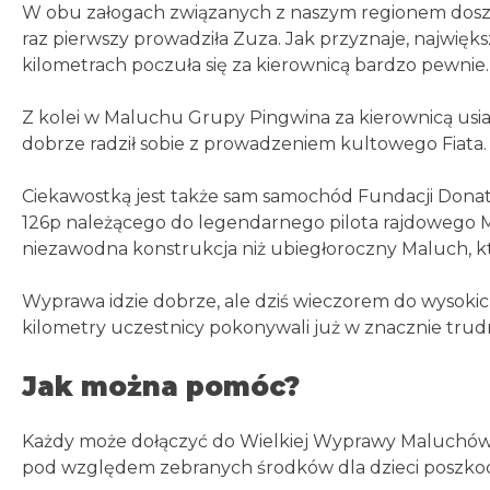
W obu załogach związanych z naszym regionem doszło
raz pierwszy prowadziła Zuza. Jak przyznaje, najwięk
kilometrach poczuła się za kierownicą bardzo pewnie.
Z kolei w Maluchu Grupy Pingwina za kierownicą usi
dobrze radził sobie z prowadzeniem kultowego Fiata.
Ciekawostką jest także sam samochód Fundacji Donat
126p należącego do legendarnego pilota rajdowego M
niezawodna konstrukcja niż ubiegłoroczny Maluch, kt
Wyprawa idzie dobrze, ale dziś wieczorem do wysokic
kilometry uczestnicy pokonywali już w znacznie tru
Jak można pomóc?
Każdy może dołączyć do Wielkiej Wyprawy Maluchów dl
pod względem zebranych środków dla dzieci posz