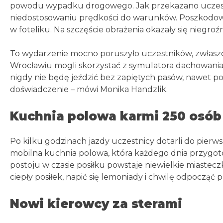
powodu wypadku drogowego. Jak przekazano uczest
niedostosowaniu prędkości do warunków. Poszkodowan
w foteliku. Na szczęście obrażenia okazały się niegroź
To wydarzenie mocno poruszyło uczestników, zwłaszc
Wrocławiu mogli skorzystać z symulatora dachowania. 
nigdy nie będę jeździć bez zapiętych pasów, nawet p
doświadczenie – mówi Monika Handzlik.
Kuchnia polowa karmi 250 osób
Po kilku godzinach jazdy uczestnicy dotarli do pie
mobilna kuchnia polowa, która każdego dnia przygotow
postoju w czasie posiłku powstaje niewielkie miasteczk
ciepły posiłek, napić się lemoniady i chwilę odpocząć 
Nowi kierowcy za sterami