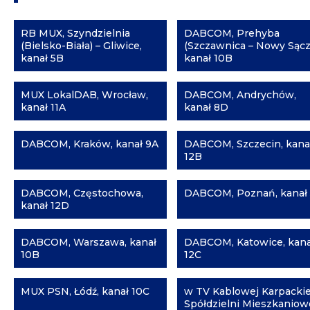
RB MUX, Szyndzielnia
DABCOM, Prehyba
(Bielsko-Biała) – Gliwice,
(Szczawnica – Nowy Sącz
kanał 5B
kanał 10B
MUX LokalDAB, Wrocław,
DABCOM, Andrychów,
kanał 11A
kanał 8D
DABCOM, Kraków, kanał 9A
DABCOM, Szczecin, kana
12B
DABCOM, Częstochowa,
DABCOM, Poznań, kanał
kanał 12D
DABCOM, Warszawa, kanał
DABCOM, Katowice, kana
10B
12C
MUX PSN, Łódź, kanał 10C
w TV Kablowej Karpackie
Spółdzielni Mieszkaniow