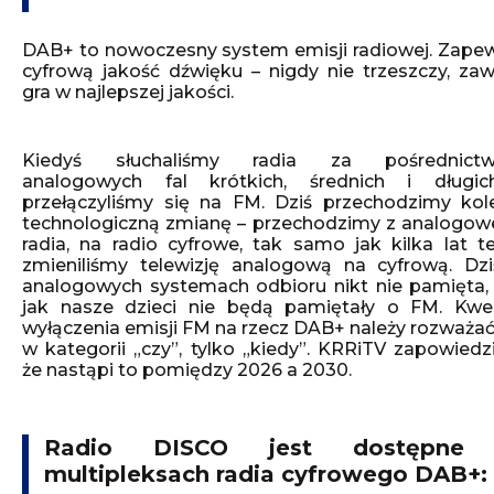
DAB+ to nowoczesny system emisji radiowej. Zape
cyfrową jakość dźwięku – nigdy nie trzeszczy, za
gra w najlepszej jakości.
Kiedyś słuchaliśmy radia za pośrednict
analogowych fal krótkich, średnich i długic
przełączyliśmy się na FM. Dziś przechodzimy kol
technologiczną zmianę – przechodzimy z analogo
radia, na radio cyfrowe, tak samo jak kilka lat 
zmieniliśmy telewizję analogową na cyfrową. Dz
analogowych systemach odbioru nikt nie pamięta,
jak nasze dzieci nie będą pamiętały o FM. Kwe
wyłączenia emisji FM na rzecz DAB+ należy rozważać
w kategorii „czy”, tylko „kiedy”. KRRiTV zapowiedzi
że nastąpi to pomiędzy 2026 a 2030.
Radio DISCO jest dostępne
multipleksach radia cyfrowego DAB+: