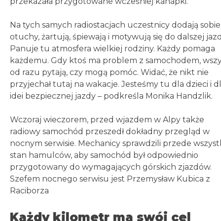
przekazała przygotowane wcześniej kanapki.
Na tych samych radiostacjach uczestnicy dodają sobie
otuchy, żartują, śpiewają i motywują się do dalszej jazd
Panuje tu atmosfera wielkiej rodziny. Każdy pomaga
każdemu. Gdy ktoś ma problem z samochodem, wszy
od razu pytają, czy mogą pomóc. Widać, że nikt nie
przyjechał tutaj na wakacje. Jesteśmy tu dla dzieci i d
idei bezpiecznej jazdy – podkreśla Monika Handzlik.
Wczoraj wieczorem, przed wjazdem w Alpy także
radiowy samochód przeszedł dokładny przegląd w
nocnym serwisie. Mechanicy sprawdzili przede wszys
stan hamulców, aby samochód był odpowiednio
przygotowany do wymagających górskich zjazdów.
Szefem nocnego serwisu jest Przemysław Kubica z
Raciborza
Każdy kilometr ma swój cel