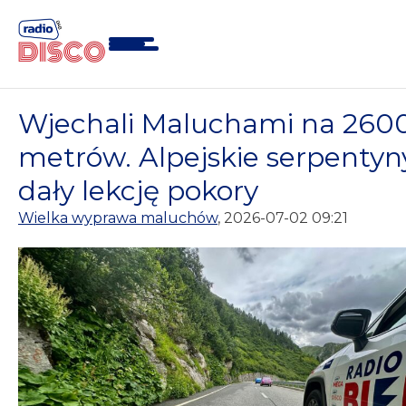
Skip
to
content
Wjechali Maluchami na 260
metrów. Alpejskie serpentyn
dały lekcję pokory
Wielka wyprawa maluchów
, 2026-07-02 09:21