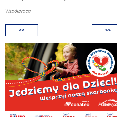
Współpraca
<<
>>
Nawigacja
wpisu