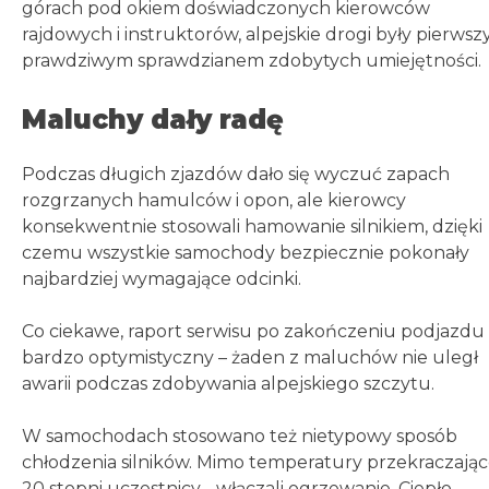
górach pod okiem doświadczonych kierowców
rajdowych i instruktorów, alpejskie drogi były pierws
prawdziwym sprawdzianem zdobytych umiejętności.
Maluchy dały radę
Podczas długich zjazdów dało się wyczuć zapach
rozgrzanych hamulców i opon, ale kierowcy
konsekwentnie stosowali hamowanie silnikiem, dzięki
czemu wszystkie samochody bezpiecznie pokonały
najbardziej wymagające odcinki.
Co ciekawe, raport serwisu po zakończeniu podjazdu 
bardzo optymistyczny – żaden z maluchów nie uległ
awarii podczas zdobywania alpejskiego szczytu.
W samochodach stosowano też nietypowy sposób
chłodzenia silników. Mimo temperatury przekraczając
20 stopni uczestnicy… włączali ogrzewanie. Ciepło