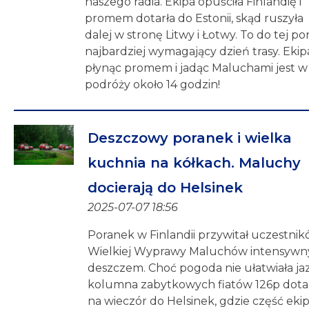
naszego radia. Ekipa opuściła Finlandię i
promem dotarła do Estonii, skąd ruszyła
dalej w stronę Litwy i Łotwy. To do tej po
najbardziej wymagający dzień trasy. Ekip
płynąc promem i jadąc Maluchami jest w
podróży około 14 godzin!
Deszczowy poranek i wielka
kuchnia na kółkach. Maluchy
docierają do Helsinek
2025-07-07 18:56
Poranek w Finlandii przywitał uczestni
Wielkiej Wyprawy Maluchów intensyw
deszczem. Choć pogoda nie ułatwiała ja
kolumna zabytkowych fiatów 126p dota
na wieczór do Helsinek, gdzie część eki