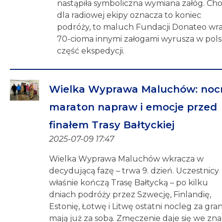
nastąpiła symboliczna wymiana załóg. Ch
dla radiowej ekipy oznacza to koniec
podróży, to maluch Fundacji Donateo wra
70-cioma innymi załogami wyrusza w pol
część ekspedycji.
Wielka Wyprawa Maluchów: noc
maraton napraw i emocje przed
finałem Trasy Bałtyckiej
2025-07-09 17:47
Wielka Wyprawa Maluchów wkracza w
decydującą fazę – trwa 9. dzień. Uczestnicy
właśnie kończą Trasę Bałtycką – po kilku
dniach podróży przez Szwecję, Finlandię,
Estonię, Łotwę i Litwę ostatni nocleg za gran
mają już za sobą. Zmęczenie daje się we znak