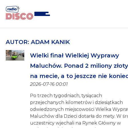
Skip
to
content
AUTOR:
ADAM KANIK
Wielki finał Wielkiej Wyprawy
Maluchów. Ponad 2 miliony złot
na mecie, a to jeszcze nie konie
2026-07-16 00:01
Po trzech tygodniach, tysiącach
przejechanych kilometrów i dziesiątkach
odwiedzonych miejscowości Wielka Wypr
Maluchów dla Dzieci dotarła do mety. W ś
uczestnicy wjechali na Rynek Główny w