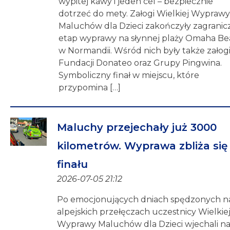
wypitej kawy i jeden cel – bezpiecznie
dotrzeć do mety. Załogi Wielkiej Wypraw
Maluchów dla Dzieci zakończyły zagranic
etap wyprawy na słynnej plaży Omaha B
w Normandii. Wśród nich były także załog
Fundacji Donateo oraz Grupy Pingwina.
Symboliczny finał w miejscu, które
przypomina […]
Maluchy przejechały już 3000
kilometrów. Wyprawa zbliża się
finału
2026-07-05 21:12
Po emocjonujących dniach spędzonych n
alpejskich przełęczach uczestnicy Wielkie
Wyprawy Maluchów dla Dzieci wjechali n