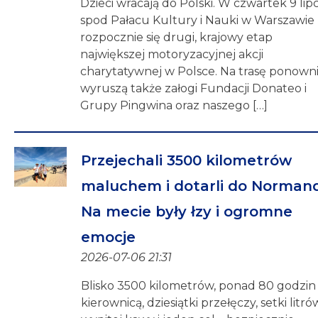
Dzieci wracają do Polski. W czwartek 9 lip
spod Pałacu Kultury i Nauki w Warszawie
rozpocznie się drugi, krajowy etap
największej motoryzacyjnej akcji
charytatywnej w Polsce. Na trasę ponown
wyruszą także załogi Fundacji Donateo i
Grupy Pingwina oraz naszego […]
Przejechali 3500 kilometrów
maluchem i dotarli do Normandi
Na mecie były łzy i ogromne
emocje
2026-07-06 21:31
Blisko 3500 kilometrów, ponad 80 godzin
kierownicą, dziesiątki przełęczy, setki litró